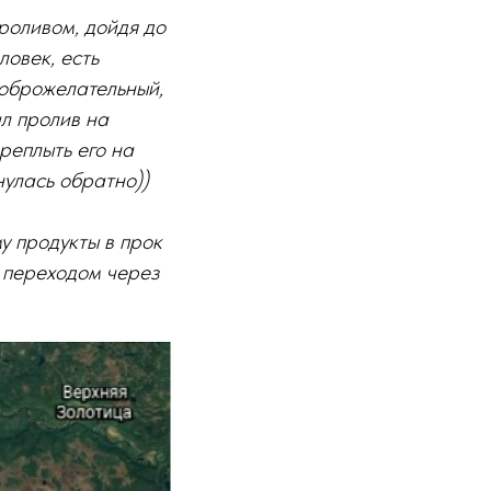
роливом, дойдя до
ловек, есть
доброжелательный,
л пролив на
реплыть его на
нулась обратно))
му продукты в прок
д переходом через