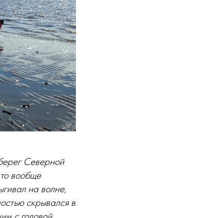
 берег Северной
 то вообще
ыгивал на волне,
ностью скрывался в
им с головой,