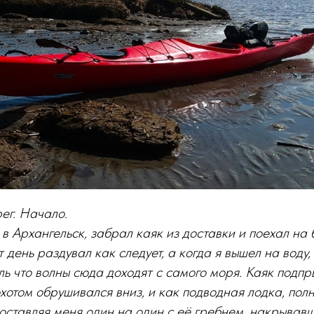
ег. Начало.
 в Архангельск, забрал каяк из доставки и поехал на
т день раздувал как следует, а когда я вышел на воду,
ь что волны сюда доходят с самого моря. Каяк подпр
рохотом обрушивался вниз, и как подводная лодка, пол
оставляя меня один на один с её гребнем, накрывавш