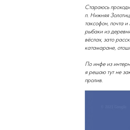
Стараюсь проходит
п. Нижняя Золотиц
таксофон, почта и
рыбаки из деревни
вёслах, зато расс
катамаране, отошл
По инфе из интерне
я решаю тут не за
пролив.