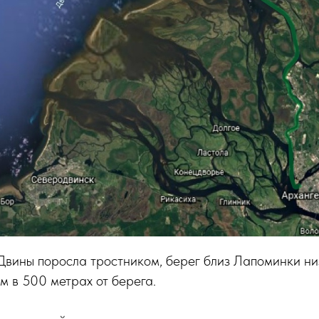
вины поросла тростником, берег близ Лапоминки низ
м в 500 метрах от берега.