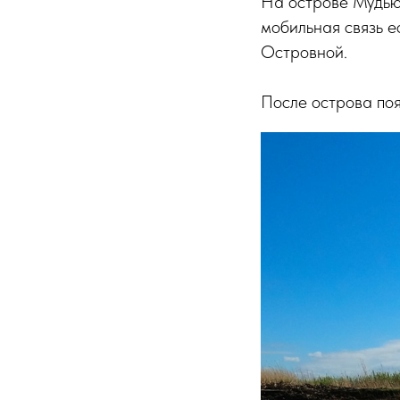
На острове Мудьюг
мобильная связь ес
Островной.
После острова поя