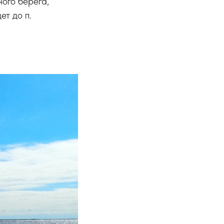
ого берега,
ет до п.