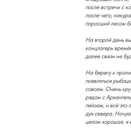
после встречи с к
после чего, накур
поросший лесом бе
На второй день вы
концлагерь времён
далее связи не бу
На берегу к проли
появляться рыбацк
совсем. Очень кру
рядом с Архангель
пейзаж, и всё это 
дух севера. Ночую
целом хорошая, я 