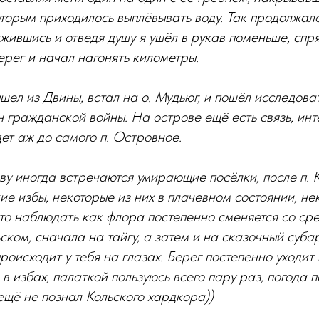
оторым приходилось выплёвывать воду. Так продолжало
ажившись и отведя душу я ушёл в рукав поменьше, спря
рег и начал нагонять километры.
шел из Двины, встал на о. Мудьюг, и пошёл исследов
 гражданской войны. На острове ещё есть связь, инте
дет аж до самого п. Островное.
ву иногда встречаются умирающие посёлки, после п. 
ие избы, некоторые из них в плачевном состоянии, н
то наблюдать как флора постепенно сменяется со сре
ском, сначала на тайгу, а затем и на сказочный суба
происходит у тебя на глазах. Берег постепенно уходит 
 в избах, палаткой пользуюсь всего пару раз, погода 
ещё не познал Кольского хардкора))