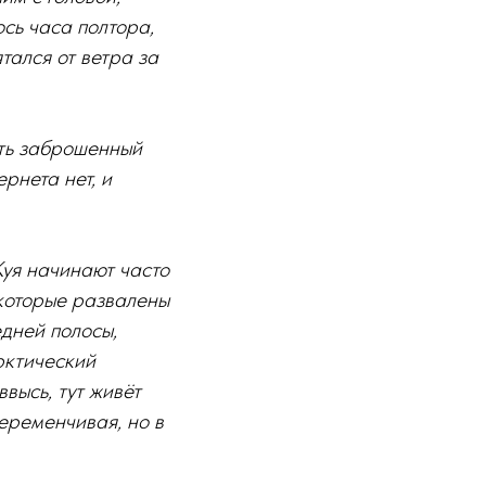
сь часа полтора,
тался от ветра за
ать заброшенный
рнета нет, и
Куя начинают часто
екоторые развалены
дней полосы,
рктический
ввысь, тут живёт
переменчивая, но в