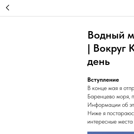
Водный м
| Вокруг 
день
Вступление
В конце мая я отп
Баренцево моря, п
Информации об это
Ниже я постараюсь
интересные места 