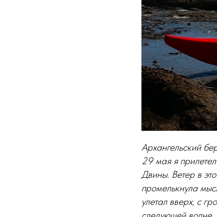
Архангельский бер
29 мая я прилетел
Двины. Ветер в это
промелькнула мысл
улетал вверх, с г
следующей волне, 