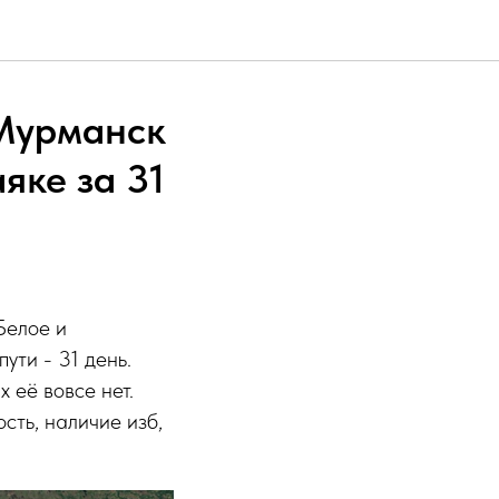
 Мурманск
яке за 31
Белое и
ути - 31 день.
 её вовсе нет.
сть, наличие изб,